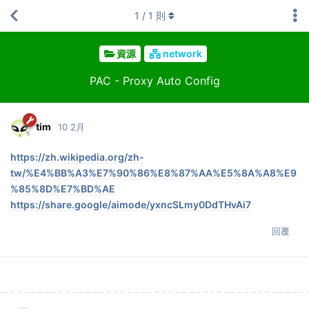
1
/
1
則
資源
network
PAC - Proxy Auto Config
tim
10 2月
https://zh.wikipedia.org/zh-
tw/%E4%BB%A3%E7%90%86%E8%87%AA%E5%8A%A8%E9
%85%8D%E7%BD%AE
https://share.google/aimode/yxncSLmy0DdTHvAi7
回覆