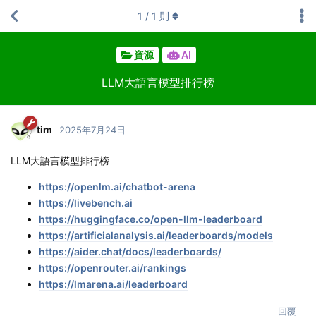
1
/
1
則
資源
AI
LLM大語言模型排行榜
tim
2025年7月24日
LLM大語言模型排行榜
https://openlm.ai/chatbot-arena
https://livebench.ai
https://huggingface.co/open-llm-leaderboard
https://artificialanalysis.ai/leaderboards/models
https://aider.chat/docs/leaderboards/
https://openrouter.ai/rankings
https://lmarena.ai/leaderboard
回覆