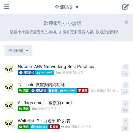
全部貼文
歡迎來到小小論壇
這個小小論壇需要您的參與, 才能有更多豐富內容, 歡迎您的到來....
最後回覆
Nutanix AHV Networking Best Practices
0
0
re
tim
發佈於
19 天前
資訊技術
network
19
Tailscale 做虛擬內網功能
0
0
re
tim
發佈於
24 天前
資源
資訊技術
軟體
network
資安
28
All flags emoji - 國旗的 emoji
0
0
re
tim
發佈於
2 7月
資源
49
Whitelist IP - 白名單 IP 列表
1
1
re
tim
回覆於
30 6月
資源
network
資安
38