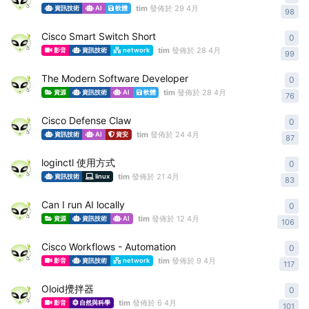
tim
發佈於
29 4月
資訊技術
AI
軟體
98
Cisco Smart Switch Short
0
0
re
tim
發佈於
28 4月
影音
資訊技術
network
99
The Modern Software Developer
0
0
re
tim
發佈於
28 4月
資源
資訊技術
AI
軟體
76
Cisco Defense Claw
0
0
re
tim
發佈於
24 4月
資訊技術
AI
資安
87
loginctl 使用方式
0
0
re
tim
發佈於
21 4月
資訊技術
linux
83
Can I run AI locally
0
0
re
tim
發佈於
12 4月
資源
資訊技術
AI
106
Cisco Workflows - Automation
0
0
re
tim
發佈於
9 4月
影音
資訊技術
network
117
Oloid攪拌器
0
0
re
tim
發佈於
6 4月
影音
自然與科學
101