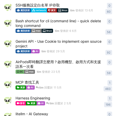
SSH服務設定白名單 IP存取
0
0
re
tim
發佈於
13 6月
資訊技術
network
資安
linux
60
Bash shortcut for cli (command line) - quick delete
0
0
re
long command
tim
發佈於
6 6月
資訊技術
mac
linux
56
Gemini API - Use Cookie to implement open source
0
0
re
project
tim
發佈於
29 5月
資訊技術
AI
92
AirPods即時翻譯怎麼用？啟用機型、啟用方式和支援
0
0
re
語系一次看
tim
發佈於
23 5月
3C
mac
59
MCP 查找工具
1
1
re
tim
回覆於
11 5月
資源
AI
483
Harness Engineering
1
1
re
tim
回覆於
2 5月
影音
資源
AI
196
litellm - AI Gateway
0
0
re